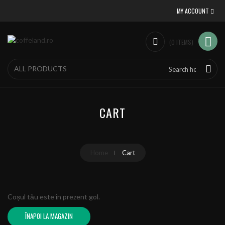
MY ACCOUNT
(
0
ITEMS
)
CART
Home
Cart
Coșul tău este în prezent gol.
ÎNAPOI LA MAGAZIN