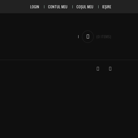
LOGIN
CONTUL MEU
COȘUL MEU
IEȘIRE
(
0
ITEMS
)