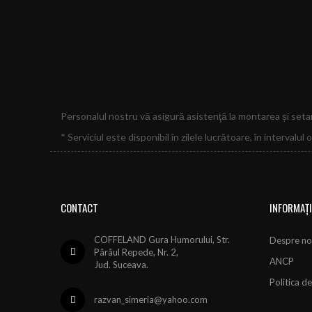
Personalul nostru vă asigură asistenţă la montarea și seta
* Serviciul este disponibil în zilele lucrătoare, în intervalul 
CONTACT
INFORMAȚI
COFFELAND Gura Humorului, Str.
Despre no
Pârâul Repede, Nr. 2,
ANCP
Jud. Suceava.
Politica de
razvan_simeria@yahoo.com