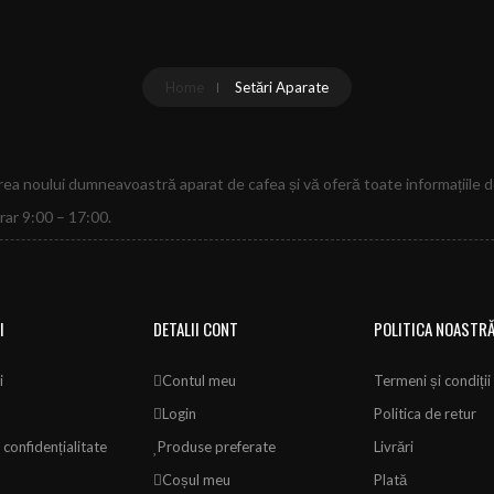
Home
Setări Aparate
rea noului dumneavoastră aparat de cafea și vă oferă toate informațiile d
orar 9:00 – 17:00.
I
DETALII CONT
POLITICA NOASTR
i
Contul meu
Termeni și condiții
Login
Politica de retur
 confidențialitate
Produse preferate
Livrări
Coșul meu
Plată